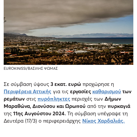
EUROKINISSI/ΒΑΣΙΛΗΣ ΨΩΜΑΣ
Σε σύμβαση ύψους
3 εκατ. ευρώ
προχώρησε η
Περιφέρεια Αττικής
για τις
εργασίες
καθαρισμού
των
ρεμάτων
στις
πυρόπληκτες
περιοχές των
Δήμων
Μαραθώνα, Διονύσου και Ωρωπού
από την
πυρκαγιά
της
11ης Αυγούστου 2024.
Τη σύμβαση υπέγραψε τη
Δευτέρα (17/3) ο περιφερειάρχης
Νίκος Χαρδαλιάς.