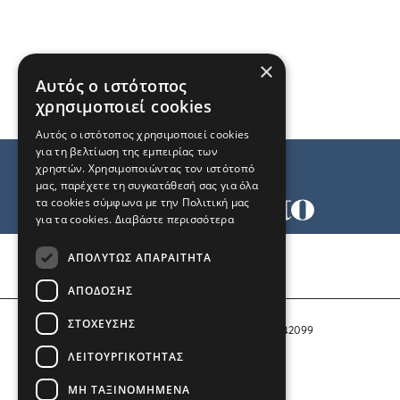
×
Αυτός ο ιστότοπος
χρησιμοποιεί cookies
Αυτός ο ιστότοπος χρησιμοποιεί cookies
για τη βελτίωση της εμπειρίας των
χρηστών. Χρησιμοποιώντας τον ιστότοπό
μας, παρέχετε τη συγκατάθεσή σας για όλα
τα cookies σύμφωνα με την Πολιτική μας
για τα cookies.
Διαβάστε περισσότερα
Όροι χρήσης
ΑΠΟΛΎΤΩΣ ΑΠΑΡΑΊΤΗΤΑ
Ταυτότητα
Επικοινωνία
ΑΠΌΔΟΣΗΣ
ΣΤΌΧΕΥΣΗΣ
Αριθμός Πιστοποίησης Μ.Η.Τ. 242099
ΛΕΙΤΟΥΡΓΙΚΌΤΗΤΑΣ
COPYRIGHT © 2026 Το Μανιφέστο
ΜΗ ΤΑΞΙΝΟΜΗΜΈΝΑ