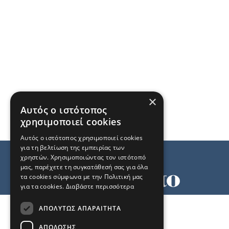
×
Αυτός ο ιστότοπος
χρησιμοποιεί cookies
Αυτός ο ιστότοπος χρησιμοποιεί cookies
για τη βελτίωση της εμπειρίας των
χρηστών. Χρησιμοποιώντας τον ιστότοπό
μας, παρέχετε τη συγκατάθεσή σας για όλα
τα cookies σύμφωνα με την Πολιτική μας
για τα cookies.
Διαβάστε περισσότερα
Όροι χρήσης
ΑΠΟΛΎΤΩΣ ΑΠΑΡΑΊΤΗΤΑ
Ταυτότητα
Επικοινωνία
ΑΠΌΔΟΣΗΣ