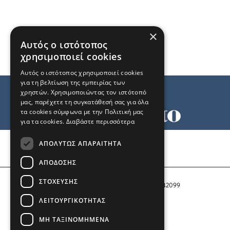
×
Αυτός ο ιστότοπος
χρησιμοποιεί cookies
Αυτός ο ιστότοπος χρησιμοποιεί cookies
για τη βελτίωση της εμπειρίας των
χρηστών. Χρησιμοποιώντας τον ιστότοπό
μας, παρέχετε τη συγκατάθεσή σας για όλα
τα cookies σύμφωνα με την Πολιτική μας
για τα cookies.
Διαβάστε περισσότερα
Όροι χρήσης
ΑΠΟΛΎΤΩΣ ΑΠΑΡΑΊΤΗΤΑ
Ταυτότητα
Επικοινωνία
ΑΠΌΔΟΣΗΣ
ΣΤΌΧΕΥΣΗΣ
Αριθμός Πιστοποίησης Μ.Η.Τ. 242099
ΛΕΙΤΟΥΡΓΙΚΌΤΗΤΑΣ
COPYRIGHT © 2026 Το Μανιφέστο
ΜΗ ΤΑΞΙΝΟΜΗΜΈΝΑ