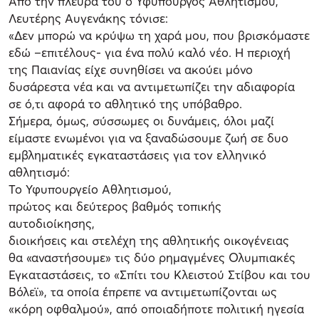
Από την πλευρά του ο Υφυπουργός Αθλητισμού,
Λευτέρης Αυγενάκης τόνισε:
«Δεν μπορώ να κρύψω τη χαρά μου, που βρισκόμαστε
εδώ –επιτέλους- για ένα πολύ καλό νέο. Η περιοχή
της Παιανίας είχε συνηθίσει να ακούει μόνο
δυσάρεστα νέα και να αντιμετωπίζει την αδιαφορία
σε ό,τι αφορά το αθλητικό της υπόβαθρο.
Σήμερα, όμως, σύσσωμες οι δυνάμεις, όλοι μαζί
είμαστε ενωμένοι για να ξαναδώσουμε ζωή σε δυο
εμβληματικές εγκαταστάσεις για τον ελληνικό
αθλητισμό:
Το Υφυπουργείο Αθλητισμού,
πρώτος και δεύτερος βαθμός τοπικής
αυτοδιοίκησης,
διοικήσεις και στελέχη της αθλητικής οικογένειας
θα «αναστήσουμε» τις δύο ρημαγμένες Ολυμπιακές
Εγκαταστάσεις, το «Σπίτι του Κλειστού Στίβου και του
Βόλεϊ», τα οποία έπρεπε να αντιμετωπίζονται ως
«κόρη οφθαλμού», από οποιαδήποτε πολιτική ηγεσία