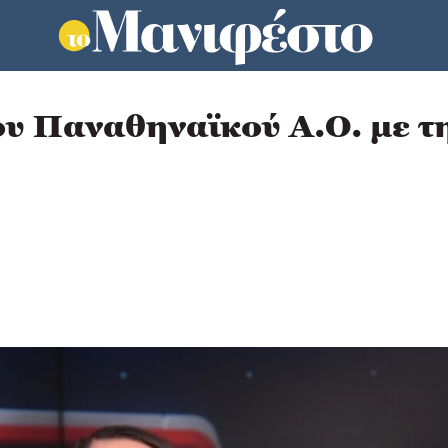
ου Παναθηναϊκού A.O. με τ