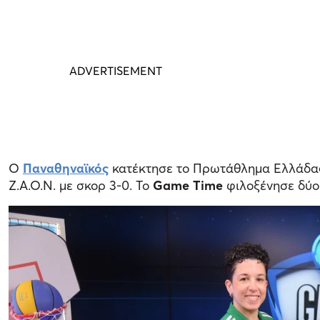
Ο
Παναθηναϊκός
κατέκτησε το Πρωτάθλημα Ελλάδα
Ζ.Α.Ο.Ν. με σκορ 3-0. Το
Game Time
φιλοξένησε δύο