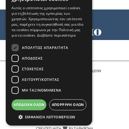
Αυτός ο ιστότοπος χρησιμοποιεί cookies
για τη βελτίωση της εμπειρίας των
χρηστών. Χρησιμοποιώντας τον ιστότοπό
μας, παρέχετε τη συγκατάθεσή σας για όλα
τα cookies σύμφωνα με την Πολιτική μας
για τα cookies.
Διαβάστε περισσότερα
Όροι χρήσης
ΑΠΟΛΎΤΩΣ ΑΠΑΡΑΊΤΗΤΑ
Ταυτότητα
Επικοινωνία
ΑΠΌΔΟΣΗΣ
ΣΤΌΧΕΥΣΗΣ
Αριθμός Πιστοποίησης Μ.Η.Τ. 242099
ΛΕΙΤΟΥΡΓΙΚΌΤΗΤΑΣ
COPYRIGHT © 2026 Το Μανιφέστο
ΜΗ ΤΑΞΙΝΟΜΗΜΈΝΑ
Μέλος του
ΑΠΟΔΟΧΉ ΌΛΩΝ
ΑΠΌΡΡΙΨΗ ΌΛΩΝ
ΕΜΦΆΝΙΣΗ ΛΕΠΤΟΜΕΡΕΙΏΝ
CREATED WITH
BY DARKPONY