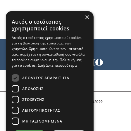
×
Αυτός ο ιστότοπος
χρησιμοποιεί cookies
Αυτός ο ιστότοπος χρησιμοποιεί cookies
για τη βελτίωση της εμπειρίας των
χρηστών. Χρησιμοποιώντας τον ιστότοπό
μας, παρέχετε τη συγκατάθεσή σας για όλα
τα cookies σύμφωνα με την Πολιτική μας
για τα cookies.
Διαβάστε περισσότερα
Όροι χρήσης
ΑΠΟΛΎΤΩΣ ΑΠΑΡΑΊΤΗΤΑ
Ταυτότητα
Επικοινωνία
ΑΠΌΔΟΣΗΣ
ΣΤΌΧΕΥΣΗΣ
Αριθμός Πιστοποίησης Μ.Η.Τ. 242099
ΛΕΙΤΟΥΡΓΙΚΌΤΗΤΑΣ
COPYRIGHT © 2026 Το Μανιφέστο
ΜΗ ΤΑΞΙΝΟΜΗΜΈΝΑ
Μέλος του