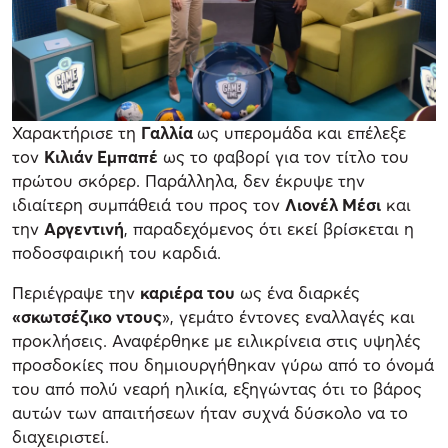
Χαρακτήρισε τη
Γαλλία
ως υπερομάδα και επέλεξε
τον
Κιλιάν Εμπαπέ
ως το φαβορί για τον τίτλο του
πρώτου σκόρερ. Παράλληλα, δεν έκρυψε την
ιδιαίτερη συμπάθειά του προς τον
Λιονέλ Μέσι
και
την
Αργεντινή
, παραδεχόμενος ότι εκεί βρίσκεται η
ποδοσφαιρική του καρδιά.
Περιέγραψε την
καριέρα του
ως ένα διαρκές
«σκωτσέζικο ντους
», γεμάτο έντονες εναλλαγές και
προκλήσεις. Αναφέρθηκε με ειλικρίνεια στις υψηλές
προσδοκίες που δημιουργήθηκαν γύρω από το όνομά
του από πολύ νεαρή ηλικία, εξηγώντας ότι το βάρος
αυτών των απαιτήσεων ήταν συχνά δύσκολο να το
διαχειριστεί.