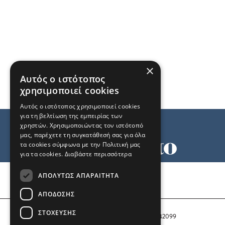
×
Αυτός ο ιστότοπος
χρησιμοποιεί cookies
Αυτός ο ιστότοπος χρησιμοποιεί cookies
για τη βελτίωση της εμπειρίας των
χρηστών. Χρησιμοποιώντας τον ιστότοπό
μας, παρέχετε τη συγκατάθεσή σας για όλα
τα cookies σύμφωνα με την Πολιτική μας
για τα cookies.
Διαβάστε περισσότερα
Όροι χρήσης
ΑΠΟΛΎΤΩΣ ΑΠΑΡΑΊΤΗΤΑ
Ταυτότητα
Επικοινωνία
ΑΠΌΔΟΣΗΣ
ΣΤΌΧΕΥΣΗΣ
Αριθμός Πιστοποίησης Μ.Η.Τ. 242099