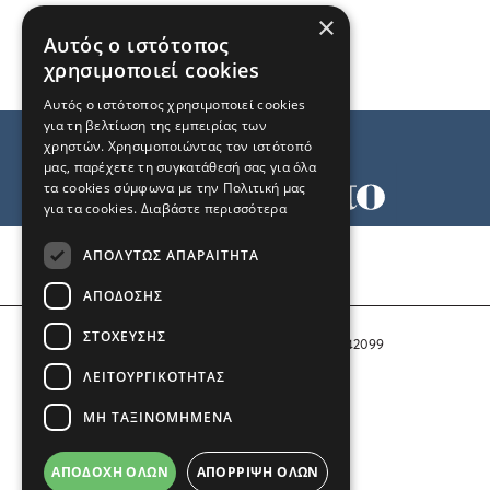
×
Αυτός ο ιστότοπος
χρησιμοποιεί cookies
Αυτός ο ιστότοπος χρησιμοποιεί cookies
για τη βελτίωση της εμπειρίας των
χρηστών. Χρησιμοποιώντας τον ιστότοπό
μας, παρέχετε τη συγκατάθεσή σας για όλα
τα cookies σύμφωνα με την Πολιτική μας
για τα cookies.
Διαβάστε περισσότερα
Όροι χρήσης
ΑΠΟΛΎΤΩΣ ΑΠΑΡΑΊΤΗΤΑ
Ταυτότητα
Επικοινωνία
ΑΠΌΔΟΣΗΣ
ΣΤΌΧΕΥΣΗΣ
Αριθμός Πιστοποίησης Μ.Η.Τ. 242099
ΛΕΙΤΟΥΡΓΙΚΌΤΗΤΑΣ
COPYRIGHT © 2026 Το Μανιφέστο
ΜΗ ΤΑΞΙΝΟΜΗΜΈΝΑ
Μέλος του
ΑΠΟΔΟΧΉ ΌΛΩΝ
ΑΠΌΡΡΙΨΗ ΌΛΩΝ