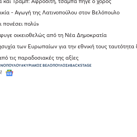
α και Τραμπ: Αφροδίτη, τσάμπα πήγε ο χορός
οικία - Αγωγή της Λατινοπούλου στον Βελόπουλο
ι πονέσει πολύ»
έφυγε οικειοθελώς από τη Νέα Δημοκρατία
συχία των Ευρωπαίων για την εθνική τους ταυτότητα 
από τις παραδοσιακές της αξίες
ΤΙΝΟΠΟΥΛΟΥ
#ΚΥΡΙΑΚΟΣ ΒΕΛΟΠΟΥΛΟΣ
#BACKSTAGE
S!