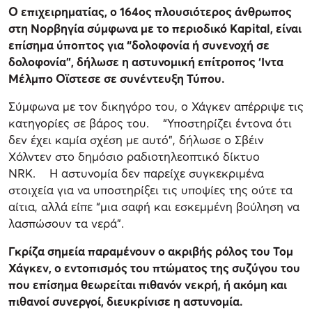
Ο επιχειρηματίας, ο 164ος πλουσιότερος άνθρωπος
στη Νορβηγία σύμφωνα με το περιοδικό Kapital, είναι
επίσημα ύποπτος για “δολοφονία ή συνενοχή σε
δολοφονία”, δήλωσε η αστυνομική επίτροπος ‘Ιντα
Μέλμπο Οϊστεσε σε συνέντευξη Τύπου.
Σύμφωνα με τον δικηγόρο του, ο Χάγκεν απέρριψε τις
κατηγορίες σε βάρος του. “Υποστηρίζει έντονα ότι
δεν έχει καμία σχέση με αυτό”, δήλωσε ο Σβέιν
Χόλντεν στο δημόσιο ραδιοτηλεοπτικό δίκτυο
NRK. Η αστυνομία δεν παρείχε συγκεκριμένα
στοιχεία για να υποστηρίξει τις υποψίες της ούτε τα
αίτια, αλλά είπε “μια σαφή και εσκεμμένη βούληση να
λασπώσουν τα νερά”.
Γκρίζα σημεία παραμένουν ο ακριβής ρόλος του Τομ
Χάγκεν, ο εντοπισμός του πτώματος της συζύγου του
που επίσημα θεωρείται πιθανόν νεκρή, ή ακόμη και
πιθανοί συνεργοί, διευκρίνισε η αστυνομία.