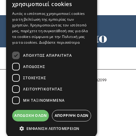
χρησιμοποιεί cookies
Αυτός ο ιστότοπος χρησιμοποιεί cookies
για τη βελτίωση της εμπειρίας των
χρηστών. Χρησιμοποιώντας τον ιστότοπό
μας, παρέχετε τη συγκατάθεσή σας για όλα
τα cookies σύμφωνα με την Πολιτική μας
για τα cookies.
Διαβάστε περισσότερα
Όροι χρήσης
ΑΠΟΛΎΤΩΣ ΑΠΑΡΑΊΤΗΤΑ
Ταυτότητα
Επικοινωνία
ΑΠΌΔΟΣΗΣ
ΣΤΌΧΕΥΣΗΣ
Αριθμός Πιστοποίησης Μ.Η.Τ. 242099
ΛΕΙΤΟΥΡΓΙΚΌΤΗΤΑΣ
COPYRIGHT © 2026 Το Μανιφέστο
ΜΗ ΤΑΞΙΝΟΜΗΜΈΝΑ
Μέλος του
ΑΠΟΔΟΧΉ ΌΛΩΝ
ΑΠΌΡΡΙΨΗ ΌΛΩΝ
ΕΜΦΆΝΙΣΗ ΛΕΠΤΟΜΕΡΕΙΏΝ