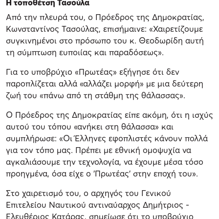
Η τοποθέτση Τασούλα
Από την πλευρά του, ο Πρόεδρος της Δημοκρατίας,
Κωνσταντίνος Τασούλας, επισήμαινε: «Χαιρετίζουμε
συγκινημένοι στο πρόσωπο του κ. Θεοδωρίδη αυτή
τη σύμπτωση ευποιίας και παραδόσεως».
Για το υποβρύχιο «Πρωτέας» εξήγησε ότι δεν
παροπλίζεται αλλά «αλλάζει μορφή» με μια δεύτερη
ζωή του «πάνω από τη στάθμη της θάλασσας».
Ο Πρόεδρος της Δημοκρατίας είπε ακόμη, ότι η ισχύς
αυτού του τόπου «ανήκει στη θάλασσα» και
συμπλήρωσε: «Οι Έλληνες εφοπλιστές κάνουν πολλά
για τον τόπο μας. Πρέπει με εθνική ομοψυχία να
αγκαλιάσουμε την τεχνολογία, να έχουμε μέσα τόσο
προηγμένα, όσα είχε ο 'Πρωτέας' στην εποχή του».
Στο χαιρετισμό του, ο αρχηγός του Γενικού
Επιτελείου Ναυτικού αντιναύαρχος Δημήτριος -
Ελευθέριος Κατάρας, σημείωσε ότι το υποβρύχιο