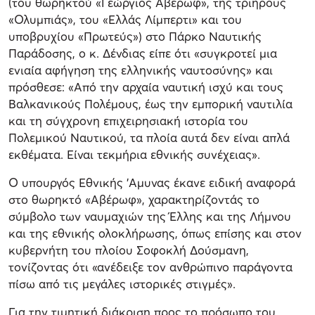
(του θωρηκτού «Γεώργιος Αβέρωφ», της τριήρους
«Ολυμπιάς», του «Ελλάς Λίμπερτι» και του
υποβρυχίου «Πρωτεύς») στο Πάρκο Ναυτικής
Παράδοσης, ο κ. Δένδιας είπε ότι «συγκροτεί μια
ενιαία αφήγηση της ελληνικής ναυτοσύνης» και
πρόσθεσε: «Από την αρχαία ναυτική ισχύ και τους
Βαλκανικούς Πολέμους, έως την εμπορική ναυτιλία
και τη σύγχρονη επιχειρησιακή ιστορία του
Πολεμικού Ναυτικού, τα πλοία αυτά δεν είναι απλά
εκθέματα. Είναι τεκμήρια εθνικής συνέχειας».
Ο υπουργός Εθνικής 'Αμυνας έκανε ειδική αναφορά
στο θωρηκτό «Αβέρωφ», χαρακτηρίζοντάς το
σύμβολο των ναυμαχιών της Έλλης και της Λήμνου
και της εθνικής ολοκλήρωσης, όπως επίσης και στον
κυβερνήτη του πλοίου Σοφοκλή Δούσμανη,
τονίζοντας ότι «ανέδειξε τον ανθρώπινο παράγοντα
πίσω από τις μεγάλες ιστορικές στιγμές».
Για την τιμητική διάκριση προς το πρόσωπο του