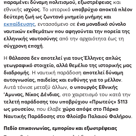
παραμένει δύναμη πολιτισμού, εξωστρέφειας
και
εθνικής
ισχύος
. Το ιστορικό
υποβρύχιο αποκτά πλέον
δεύτερη ζωή ως ζωντανό μνημείο μνήμης και
εκπαίδευσης
, εντασσόμενο σε
ένα μοναδικό σύνολο
ναυτικών εκθεμάτων που αφηγούνται την πορεία της
ελληνικής ναυτοσύνης
από την αρχαιότητα έως τη
σύγχρονη εποχή
.
Η
θάλασσα δεν αποτελεί για τους Έλληνες απλώς
γεωγραφικό στοιχείο, αλλά θεμέλιο της ιστορικής μας
διαδρομής
. Η ναυτική παράδοση
αποτελεί δύναμη
αυτογνωσίας, παιδείας και ευθύνης για το μέλλον
.
Αυτά τόνισε μεταξύ άλλων,
ο υπουργός Εθνικής
'Αμυνας, Νίκος Δένδιας
, στο χαιρετισμό του κατά την
τελετή παράδοσης του υποβρύχιου «Πρωτεύς» S113
ως μουσείου
, που έλαβε
χώρα απόψε στο Πάρκο
Ναυτικής Παράδοσης στο Φλοίσβο Παλαιού Φαλήρου
.
Πεδίο επικοινωνίας, εμπορίου και εξωστρέφειας