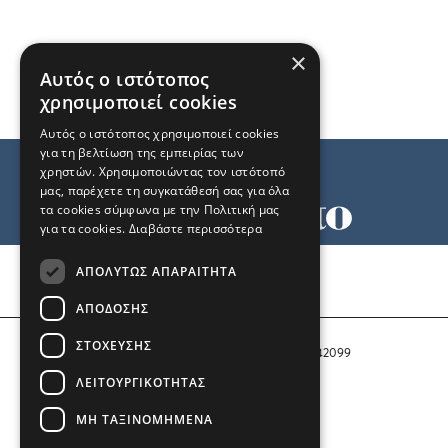
×
Αυτός ο ιστότοπος
χρησιμοποιεί cookies
Αυτός ο ιστότοπος χρησιμοποιεί cookies
για τη βελτίωση της εμπειρίας των
χρηστών. Χρησιμοποιώντας τον ιστότοπό
μας, παρέχετε τη συγκατάθεσή σας για όλα
τα cookies σύμφωνα με την Πολιτική μας
για τα cookies.
Διαβάστε περισσότερα
Όροι χρήσης
ΑΠΟΛΎΤΩΣ ΑΠΑΡΑΊΤΗΤΑ
Ταυτότητα
Επικοινωνία
ΑΠΌΔΟΣΗΣ
ΣΤΌΧΕΥΣΗΣ
Αριθμός Πιστοποίησης Μ.Η.Τ. 242099
ΛΕΙΤΟΥΡΓΙΚΌΤΗΤΑΣ
COPYRIGHT © 2026 Το Μανιφέστο
ΜΗ ΤΑΞΙΝΟΜΗΜΈΝΑ
Μέλος του