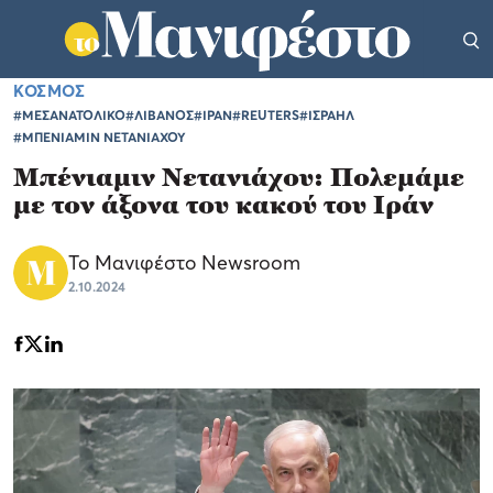
ΚΟΣΜΟΣ
#ΜΕΣΑΝΑΤΟΛΙΚΟ
#ΛΙΒΑΝΟΣ
#ΙΡΑΝ
#REUTERS
#ΙΣΡΑΗΛ
#ΜΠΕΝΙΑΜΙΝ ΝΕΤΑΝΙΑΧΟΥ
Μπένιαμιν Νετανιάχου: Πολεμάμε
με τον άξονα του κακού του Ιράν
Το Μανιφέστο Newsroom
2.10.2024