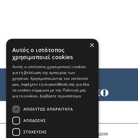
×
Αυτός ο ιστότοπος
χρησιμοποιεί cookies
Αυτός ο ιστότοπος χρησιμοποιεί cookies
για τη βελτίωση της εμπειρίας των
χρηστών. Χρησιμοποιώντας τον ιστότοπό
μας, παρέχετε τη συγκατάθεσή σας για όλα
τα cookies σύμφωνα με την Πολιτική μας
για τα cookies.
Διαβάστε περισσότερα
Όροι χρήσης
ΑΠΟΛΎΤΩΣ ΑΠΑΡΑΊΤΗΤΑ
Ταυτότητα
Επικοινωνία
ΑΠΌΔΟΣΗΣ
ΣΤΌΧΕΥΣΗΣ
Αριθμός Πιστοποίησης Μ.Η.Τ. 242099