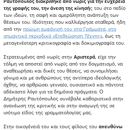
Ραυτόπουλος διακρίθηκε από νωρίς για την ευχέρεια
της γραφής του, την άνεση της κίνησή
ς του στο πεδίο
των ιδεών, τη σαφή και αμερόληπτη ανάπτυξη των
θέσεων του. Ιδιότητες που καλλιέργησε σταθερά, ήδη
από την
πρώιμη εμφάνισή του στα Γράμματα, στο
σημαντικό περιοδικό «Επιθεώρηση Τέχνης»
, έως τη
μεταγενέστερη κριτικογραφία και δοκιμιογραφία του.
Στρατευμένος από νωρίς στην
Αριστερά
, είχε την
τόλμη να αποστεί από νωρίς από τον δογματισμό, να
αναθεωρήσει και δικές του θέσεις, να συνομιλήσει
γόνιμα και με ανθρώπους της αντίπερα ιδεολογικής
όχθης, να αρθρώσει γενναίο, ουσιαστικό και πάντοτε
αδέκαστο λόγο για τα δημόσια πράγματα. Ο
Δημήτρης Ραυτόπουλος συνέβαλε καθοριστικά στην
ανανέωση της κριτικής και στην αναγωγή της σε
ισότιμο είδος της γραμματολογίας μας.
Στην οικογένειά του και τους φίλους του
απευθύνω