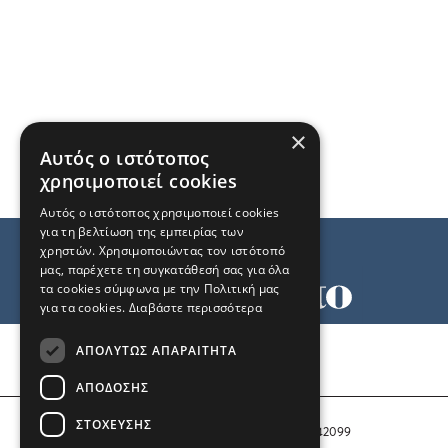
×
Αυτός ο ιστότοπος
χρησιμοποιεί cookies
Αυτός ο ιστότοπος χρησιμοποιεί cookies
για τη βελτίωση της εμπειρίας των
χρηστών. Χρησιμοποιώντας τον ιστότοπό
μας, παρέχετε τη συγκατάθεσή σας για όλα
τα cookies σύμφωνα με την Πολιτική μας
για τα cookies.
Διαβάστε περισσότερα
Όροι χρήσης
ΑΠΟΛΎΤΩΣ ΑΠΑΡΑΊΤΗΤΑ
Ταυτότητα
Επικοινωνία
ΑΠΌΔΟΣΗΣ
ΣΤΌΧΕΥΣΗΣ
Αριθμός Πιστοποίησης Μ.Η.Τ. 242099