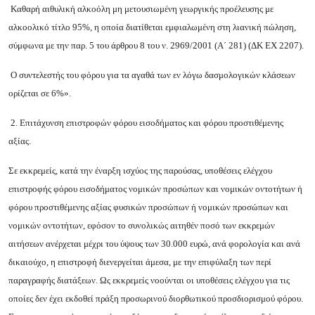
Καθαρή αιθυλική αλκοόλη μη μετουσιωμένη γεωργικής προέλευσης με
αλκοολικό τίτλο 95%, η οποία διατίθεται εμφιαλωμένη στη λιανική πώληση,
σύμφωνα με την παρ. 5 του άρθρου 8 του ν. 2969/2001 (Α΄ 281) (ΔΚ ΕΧ 2207).
Ο συντελεστής του φόρου για τα αγαθά των εν λόγω δασμολογικών κλάσεων
ορίζεται σε 6%».
2. Επιτάχυνση επιστροφών φόρου εισοδήματος και φόρου προστιθέμενης
αξίας.
Σε εκκρεμείς, κατά την έναρξη ισχύος της παρούσας, υποθέσεις ελέγχου
επιστροφής φόρου εισοδήματος νομικών προσώπων και νομικών οντοτήτων ή
φόρου προστιθέμενης αξίας φυσικών προσώπων ή νομικών προσώπων και
νομικών οντοτήτων, εφόσον το συνολικώς αιτηθέν ποσό των εκκρεμών
αιτήσεων ανέρχεται μέχρι του ύψους των 30.000 ευρώ, ανά φορολογία και ανά
δικαιούχο, η επιστροφή διενεργείται άμεσα, με την επιφύλαξη των περί
παραγραφής διατάξεων. Ως εκκρεμείς νοούνται οι υποθέσεις ελέγχου για τις
οποίες δεν έχει εκδοθεί πράξη προσωρινού διορθωτικού προσδιορισμού φόρου.