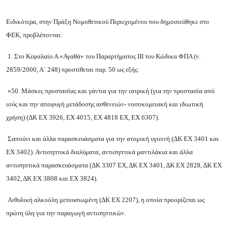
Ειδικότερα, στην Πράξη Νομοθετικού Περιεχομένου που δημοσιεύθηκε στο
ΦΕΚ, προβλέπονται:
1. Στο Κεφαλαίο Α «Αγαθά» του Παραρτήματος ΙΙΙ του Κώδικα ΦΠΑ (ν.
2859/2000, Α΄ 248) προστίθεται παρ. 50 ως εξής:
«50. Μάσκες προστασίας και γάντια για την ιατρική (για την προστασία από
ιούς και την αποφυγή μετάδοσης ασθενειών- νοσοκομειακή και ιδιωτική
χρήση) (ΔΚ ΕΧ 3926, ΕΧ 4015, ΕΧ 4818 ΕΧ, ΕΧ 6307).
Σαπούνι και άλλα παρασκευάσματα για την ατομική υγιεινή (ΔΚ ΕΧ 3401 και
ΕΧ 3402). Αντισηπτικά διαλύματα, αντισηπτικά μαντιλάκια και άλλα
αντισηπτικά παρασκευάσματα (ΔΚ 3307 ΕΧ, ΔΚ ΕΧ 3401, ΔΚ ΕΧ 2828, ΔΚ ΕΧ
3402, ΔΚ ΕΧ 3808 και ΕΧ 3824).
Αιθυλική αλκοόλη μετουσιωμένη (ΔΚ ΕΧ 2207), η οποία προορίζεται ως
πρώτη ύλη για την παραγωγή αντισηπτικών.