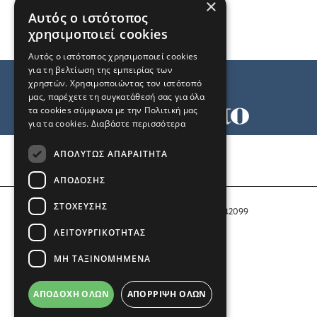
×
Αυτός ο ιστότοπος
χρησιμοποιεί cookies
Αυτός ο ιστότοπος χρησιμοποιεί cookies
για τη βελτίωση της εμπειρίας των
χρηστών. Χρησιμοποιώντας τον ιστότοπό
μας, παρέχετε τη συγκατάθεσή σας για όλα
τα cookies σύμφωνα με την Πολιτική μας
για τα cookies.
Διαβάστε περισσότερα
Όροι χρήσης
ΑΠΟΛΎΤΩΣ ΑΠΑΡΑΊΤΗΤΑ
Ταυτότητα
Επικοινωνία
ΑΠΌΔΟΣΗΣ
ΣΤΌΧΕΥΣΗΣ
Αριθμός Πιστοποίησης Μ.Η.Τ. 242099
ΛΕΙΤΟΥΡΓΙΚΌΤΗΤΑΣ
COPYRIGHT © 2026 Το Μανιφέστο
ΜΗ ΤΑΞΙΝΟΜΗΜΈΝΑ
Μέλος του
ΑΠΟΔΟΧΉ ΌΛΩΝ
ΑΠΌΡΡΙΨΗ ΌΛΩΝ