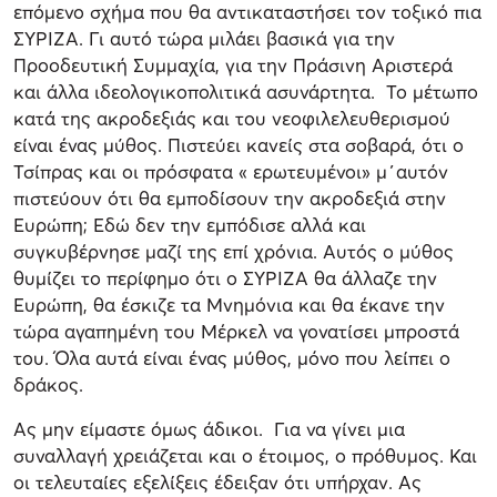
επόμενο σχήμα που θα αντικαταστήσει τον τοξικό πια
ΣΥΡΙΖΑ. Γι αυτό τώρα μιλάει βασικά για την
Προοδευτική Συμμαχία, για την Πράσινη Αριστερά
και άλλα ιδεολογικοπολιτικά ασυνάρτητα. Το μέτωπο
κατά της ακροδεξιάς και του νεοφιλελευθερισμού
είναι ένας μύθος. Πιστεύει κανείς στα σοβαρά, ότι ο
Τσίπρας και οι πρόσφατα « ερωτευμένοι» μ΄αυτόν
πιστεύουν ότι θα εμποδίσουν την ακροδεξιά στην
Ευρώπη; Εδώ δεν την εμπόδισε αλλά και
συγκυβέρνησε μαζί της επί χρόνια. Αυτός ο μύθος
θυμίζει το περίφημο ότι ο ΣΥΡΙΖΑ θα άλλαζε την
Ευρώπη, θα έσκιζε τα Μνημόνια και θα έκανε την
τώρα αγαπημένη του Μέρκελ να γονατίσει μπροστά
του. Όλα αυτά είναι ένας μύθος, μόνο που λείπει ο
δράκος.
Ας μην είμαστε όμως άδικοι. Για να γίνει μια
συναλλαγή χρειάζεται και ο έτοιμος, ο πρόθυμος. Και
οι τελευταίες εξελίξεις έδειξαν ότι υπήρχαν. Ας