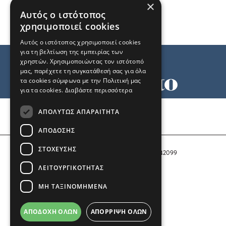
×
Αυτός ο ιστότοπος
χρησιμοποιεί cookies
Αυτός ο ιστότοπος χρησιμοποιεί cookies
για τη βελτίωση της εμπειρίας των
χρηστών. Χρησιμοποιώντας τον ιστότοπό
μας, παρέχετε τη συγκατάθεσή σας για όλα
τα cookies σύμφωνα με την Πολιτική μας
για τα cookies.
Διαβάστε περισσότερα
Όροι χρήσης
ΑΠΟΛΎΤΩΣ ΑΠΑΡΑΊΤΗΤΑ
Ταυτότητα
Επικοινωνία
ΑΠΌΔΟΣΗΣ
ΣΤΌΧΕΥΣΗΣ
Αριθμός Πιστοποίησης Μ.Η.Τ. 242099
ΛΕΙΤΟΥΡΓΙΚΌΤΗΤΑΣ
COPYRIGHT © 2026 Το Μανιφέστο
ΜΗ ΤΑΞΙΝΟΜΗΜΈΝΑ
Μέλος του
ΑΠΟΔΟΧΉ ΌΛΩΝ
ΑΠΌΡΡΙΨΗ ΌΛΩΝ