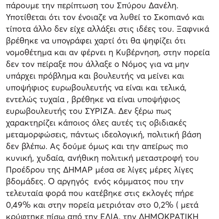
πάρουμε την περίπτωση του Σπύρου Δανέλη.
Υποτίθεται ότι τον ένοιαζε να λυθεί το Σκοπιανό και
τίποτα άλλο δεν είχε αλλάξει στις ιδέες του. Ξαφνικά
βρέθηκε να υπογράφει χαρτί ότι θα ψηφίζει ότι
νομοθέτημα και αν φέρνει η Κυβέρνηση, στην πορεία
δεν τον πείραξε που άλλαξε ο Νόμος για να μην
υπάρχει πρόβλημα και βουλευτής να μείνει και
υποψήφιος ευρωβουλευτής να είναι και τελικά,
εντελώς τυχαία , βρέθηκε να είναι υποψήφιος
ευρωβουλευτής του ΣΥΡΙΖΑ. Δεν ξέρω πως
χαρακτηρίζει κάποιος όλες αυτές τις οβιδιακές
μεταμορφώσεις, πάντως ιδεολογική, πολιτική βάση
δεν βλέπω. Ας δούμε όμως και την απείρως πιο
κυνική, χυδαία, ανήθικη πολιτική μεταστροφή του
Προέδρου της ΔΗΜΑΡ μέσα σε λίγες μέρες λίγες
βδομάδες. Ο αργηγός ενός κόμματος που την
τελευταία φορά που κατέβηκε στις εκλογές πήρε
0,49% και στην πορεία μετριόταν στο 0,2% ( μετά
κρύφτηκε πίσω από την ΕΛΙΑ, την ΔΗΜΟΚΡΑΤΙΚΗ