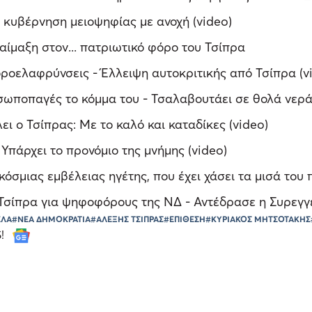
 κυβέρνηση μειοψηφίας με ανοχή (video)
ίμαξη στον... πατριωτικό φόρο του Τσίπρα
οροελαφρύνσεις - Έλλειψη αυτοκριτικής από Τσίπρα (v
σωποπαγές το κόμμα του - Τσαλαβουτάει σε θολά νερ
ει ο Τσίπρας: Με το καλό και καταδίκες (video)
Υπάρχει το προνόμιο της μνήμης (video)
σμιας εμβέλειας ηγέτης, που έχει χάσει τα μισά του π
Τσίπρα για ψηφοφόρους της ΝΔ - Αντέδρασε η Συρεγγέ
ΕΛΑ
#ΝΕΑ ΔΗΜΟΚΡΑΤΙΑ
#ΑΛΕΞΗΣ ΤΣΙΠΡΑΣ
#ΕΠΙΘΕΣΗ
#ΚΥΡΙΑΚΟΣ ΜΗΤΣΟΤΑΚΗΣ
S!