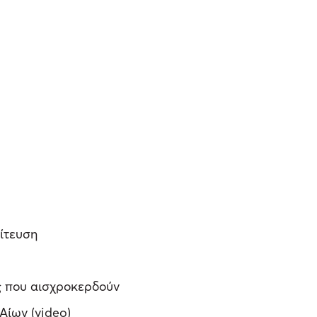
λίτευση
)
ς που αισχροκερδούν
Αίων (video)