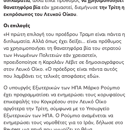
διπλωματία
, αλλά είναι πρόθυμος
να χρησιμοποιήσει
θανατηφόρα βία
εάν χρειαστεί, διεμήνυσε
την Τρίτη η
εκπρόσωπος του Λευκού Οίκου
.
Οι επιλογές
«Η πρώτη επιλογή του προέδρου Τραμπ είναι πάντα η
διπλωματία. Αλλά όπως έχει δείξει... είναι πρόθυμος
να χρησιμοποιήσει τη θανατηφόρα βία του στρατού
των Ηνωμένων Πολιτειών εάν χρειαστεί»,
προειδοποίησε η Καρολάιν Λέβιτ σε δημοσιογράφους
στον Λευκό Οίκο. «Ο πρόεδρος είναι πάντα αυτός
που λαμβάνει τις τελικές αποφάσεις εδώ».
Ο υπουργός Εξωτερικών των ΗΠΑ Μάρκο Ρούμπιο
έχει προγραμματίσει να ενημερώσει τους κορυφαίους
επικεφαλής του Κογκρέσου στον Λευκό Οίκο
αργότερα την Τρίτη, σύμφωνα με το Υπουργείο
Εξωτερικών των ΗΠΑ. Ο Ρούμπιο αναμένεται να
ενημερώσει τους νομοθέτες για το Ιράν, δήλωσε στο
Reuters μια πηγή που γνωρίζει το θέμα.