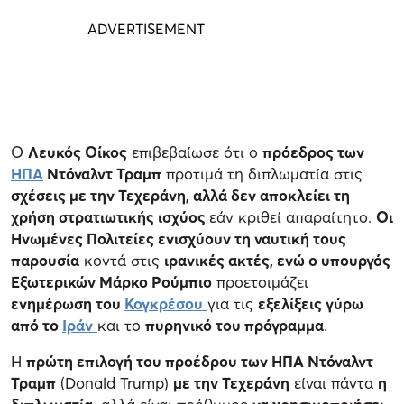
Ο
Λευκός Οίκος
επιβεβαίωσε ότι ο
πρόεδρος των
ΗΠΑ
Ντόναλντ Τραμπ
προτιμά τη διπλωματία στις
σχέσεις με την Τεχεράνη, αλλά δεν αποκλείει τη
χρήση στρατιωτικής ισχύος
εάν κριθεί απαραίτητο.
Οι
Ηνωμένες Πολιτείες ενισχύουν τη ναυτική τους
παρουσία
κοντά στις
ιρανικές ακτές, ενώ ο υπουργός
Εξωτερικών Μάρκο Ρούμπιο
προετοιμάζει
ενημέρωση του
Κογκρέσου
για τις
εξελίξεις γύρω
από το
Ιράν
και το
πυρηνικό του πρόγραμμα
.
Η
πρώτη επιλογή του προέδρου των ΗΠΑ Ντόναλντ
Τραμπ
(Donald Trump)
με την Τεχεράνη
είναι πάντα
η