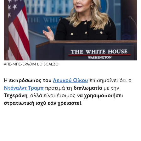
ΑΠΕ-ΜΠΕ-EPA/JIM LO SCALZO
Η
εκπρόσωπος του
Λευκού Οίκου
επισημαίνει ότι ο
Ντόναλντ Τραμπ
προτιμά τη
διπλωματία
με την
Τεχεράνη
, αλλά είναι έτοιμος
να χρησιμοποιήσει
στρατιωτική ισχύ εάν χρειαστεί
.