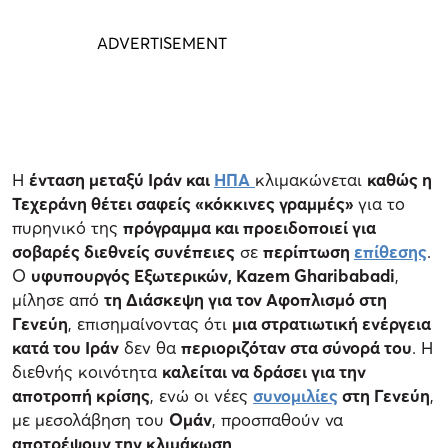
Η
ένταση μεταξύ Ιράν και
ΗΠΑ
κλιμακώνεται
καθώς η
Τεχεράνη θέτει σαφείς «κόκκινες γραμμές»
για το
πυρηνικό της
πρόγραμμα και προειδοποιεί για
σοβαρές διεθνείς συνέπειες
σε
περίπτωση
επίθεσης
.
Ο
υφυπουργός Εξωτερικών, Kazem Gharibabadi
,
μίλησε από
τη Διάσκεψη για τον Αφοπλισμό στη
Γενεύη
, επισημαίνοντας ότι
μια στρατιωτική ενέργεια
κατά του Ιράν
δεν θα
περιοριζόταν στα σύνορά του
. Η
διεθνής κοινότητα
καλείται να δράσει για την
αποτροπή κρίσης
, ενώ οι νέες
συνομιλίες
στη Γενεύη
,
με μεσολάβηση του
Ομάν
, προσπαθούν να
αποτρέψουν την κλιμάκωση
.