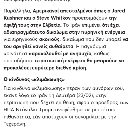
Παράλληλα,
Αμερικανοί απεσταλμένοι όπως ο Jared
Kushner και ο Steve Whitkov
προετοιμάζουν
την
άφιξή τους στην Ελβετία
. Το Ιράν επιμένει
ότι έχει
αδιαπραγμάτευτο δικαίωμα στην πυρηνική ενέργεια
για ειρηνικούς
σκοπούς
, δικαίωμα που δεν μπορεί
να
του αρνηθεί κανείς αυθαίρετα
. Η παγκόσμια
κοινότητα
παρακολουθεί με ανησυχία
, καθώς
οποιαδήποτε
στρατιωτική ενέργεια θα μπορούσε να
προκαλέσει ευρύτερη διεθνή κρίση
.
Ο κίνδυνος «κλιμάκωσης»
Για κίνδυνο «κλιμάκωσης» πέραν των συνόρων του,
έκανε λόγο το Ιράν τη Δευτέρα (23/02), στην
περίπτωση που δεχτεί επίθεση, αφού ο πρόεδρος των
ΗΠΑ Ντόναλντ Τραμπ αναφέρθηκε σε μια τέτοια
πιθανότητα, εάν αποτύχουν οι συνομιλίες με την
Τεχεράνη.