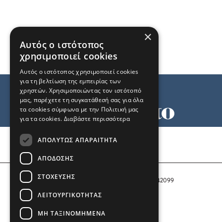
×
Αυτός ο ιστότοπος
χρησιμοποιεί cookies
Αυτός ο ιστότοπος χρησιμοποιεί cookies
για τη βελτίωση της εμπειρίας των
χρηστών. Χρησιμοποιώντας τον ιστότοπό
μας, παρέχετε τη συγκατάθεσή σας για όλα
τα cookies σύμφωνα με την Πολιτική μας
για τα cookies.
Διαβάστε περισσότερα
Όροι χρήσης
ΑΠΟΛΎΤΩΣ ΑΠΑΡΑΊΤΗΤΑ
Ταυτότητα
Επικοινωνία
ΑΠΌΔΟΣΗΣ
ΣΤΌΧΕΥΣΗΣ
Αριθμός Πιστοποίησης Μ.Η.Τ. 242099
ΛΕΙΤΟΥΡΓΙΚΌΤΗΤΑΣ
COPYRIGHT © 2026 Το Μανιφέστο
ΜΗ ΤΑΞΙΝΟΜΗΜΈΝΑ