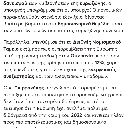
δανεισμού
των κυβερνήσεων της
ευρωζώνης
, ο
υπουργός υπογράμμισε ότι οι υπουργοί Οικονομικών
παρακολουθούν στενά τις εξελίξεις, δίνοντας
ιδιαίτερη βαρύτητα στα
δημοσιονομικά θεμέλια
τόσο
των κρατών-μελών όσο και της ευρωζώνης συνολικά.
Παράλληλα, υπενθύμισε ότι το
Διεθνές Νομισματικό
Ταμείο
εκτίμησε πως οι παρεμβάσεις της Ευρώπης
μετά τη ρωσική εισβολή στην
Ουκρανία
περιόρισαν
τις επιπτώσεις της κρίσης κατά περίπου
12%
, χάρη
στις επενδύσεις για την ενίσχυση της
ενεργειακής
ανεξαρτησίας
και των ενεργειακών υποδομών.
Ο κ.
Πιερρακάκης
αναγνώρισε ότι ορισμένα μέτρα
στήριξης που εφαρμόστηκαν τα προηγούμενα χρόνια
δεν ήταν όσο στοχευμένα θα έπρεπε, ωστόσο
εκτίμησε ότι η Ευρώπη έχει αντλήσει πολύτιμα
διδάγματα από την κρίση του
2022
και κινείται πλέον
προς πιο αποτελεσματικές και δημοσιονομικά