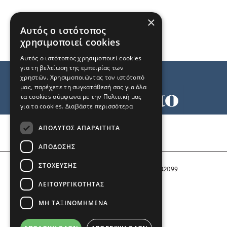
×
Αυτός ο ιστότοπος
χρησιμοποιεί cookies
Αυτός ο ιστότοπος χρησιμοποιεί cookies
για τη βελτίωση της εμπειρίας των
χρηστών. Χρησιμοποιώντας τον ιστότοπό
μας, παρέχετε τη συγκατάθεσή σας για όλα
τα cookies σύμφωνα με την Πολιτική μας
για τα cookies.
Διαβάστε περισσότερα
Όροι χρήσης
ΑΠΟΛΎΤΩΣ ΑΠΑΡΑΊΤΗΤΑ
Ταυτότητα
Επικοινωνία
ΑΠΌΔΟΣΗΣ
ΣΤΌΧΕΥΣΗΣ
Αριθμός Πιστοποίησης Μ.Η.Τ. 242099
ΛΕΙΤΟΥΡΓΙΚΌΤΗΤΑΣ
COPYRIGHT © 2026 Το Μανιφέστο
ΜΗ ΤΑΞΙΝΟΜΗΜΈΝΑ
Μέλος του