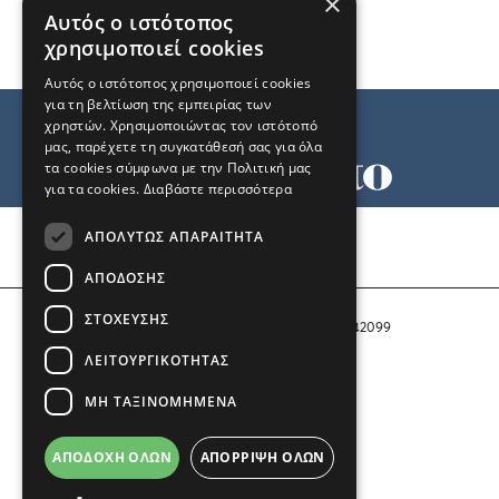
×
Αυτός ο ιστότοπος
χρησιμοποιεί cookies
Αυτός ο ιστότοπος χρησιμοποιεί cookies
για τη βελτίωση της εμπειρίας των
χρηστών. Χρησιμοποιώντας τον ιστότοπό
μας, παρέχετε τη συγκατάθεσή σας για όλα
τα cookies σύμφωνα με την Πολιτική μας
για τα cookies.
Διαβάστε περισσότερα
Όροι χρήσης
ΑΠΟΛΎΤΩΣ ΑΠΑΡΑΊΤΗΤΑ
Ταυτότητα
Επικοινωνία
ΑΠΌΔΟΣΗΣ
ΣΤΌΧΕΥΣΗΣ
Αριθμός Πιστοποίησης Μ.Η.Τ. 242099
ΛΕΙΤΟΥΡΓΙΚΌΤΗΤΑΣ
COPYRIGHT © 2026 Το Μανιφέστο
ΜΗ ΤΑΞΙΝΟΜΗΜΈΝΑ
Μέλος του
ΑΠΟΔΟΧΉ ΌΛΩΝ
ΑΠΌΡΡΙΨΗ ΌΛΩΝ