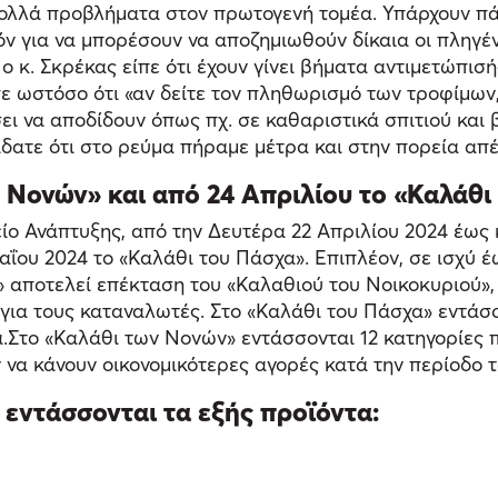
πολλά προβλήματα στον πρωτογενή τομέα. Υπάρχουν π
όν για να μπορέσουν να αποζημιωθούν δίκαια οι πληγέ
κ. Σκρέκας είπε ότι έχουν γίνει βήματα αντιμετώπισής
Είπε ωστόσο ότι «αν δείτε τον πληθωρισμό των τροφίμων
σει να αποδίδουν όπως πχ. σε καθαριστικά σπιτιού κα
Είδατε ότι στο ρεύμα πήραμε μέτρα και στην πορεία απ
ν Νονών» και από 24 Απριλίου το «Καλάθι
ίο Ανάπτυξης, από την Δευτέρα 22 Απριλίου 2024 έως κ
αΐου 2024 το «Καλάθι του Πάσχα». Επιπλέον, σε ισχύ έω
» αποτελεί επέκταση του «Καλαθιού του Νοικοκυριού»,
για τους καταναλωτές. Στο «Καλάθι του Πάσχα» εντάσσο
α.Στο «Καλάθι των Νονών» εντάσσονται 12 κατηγορίες π
ν να κάνουν οικονομικότερες αγορές κατά την περίοδο 
 εντάσσονται τα εξής προϊόντα: