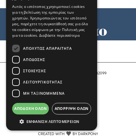
Αυτός ο ιστότοπος χρησιμοποιεί cookies
για τη βελτίωση της εμπειρίας των
χρηστών. Χρησιμοποιώντας τον ιστότοπό
μας, παρέχετε τη συγκατάθεσή σας για όλα
τα cookies σύμφωνα με την Πολιτική μας
για τα cookies.
Διαβάστε περισσότερα
Όροι χρήσης
ΑΠΟΛΎΤΩΣ ΑΠΑΡΑΊΤΗΤΑ
Ταυτότητα
Επικοινωνία
ΑΠΌΔΟΣΗΣ
ΣΤΌΧΕΥΣΗΣ
Αριθμός Πιστοποίησης Μ.Η.Τ. 242099
ΛΕΙΤΟΥΡΓΙΚΌΤΗΤΑΣ
COPYRIGHT © 2026 Το Μανιφέστο
ΜΗ ΤΑΞΙΝΟΜΗΜΈΝΑ
Μέλος του
ΑΠΟΔΟΧΉ ΌΛΩΝ
ΑΠΌΡΡΙΨΗ ΌΛΩΝ
ΕΜΦΆΝΙΣΗ ΛΕΠΤΟΜΕΡΕΙΏΝ
CREATED WITH
BY DARKPONY