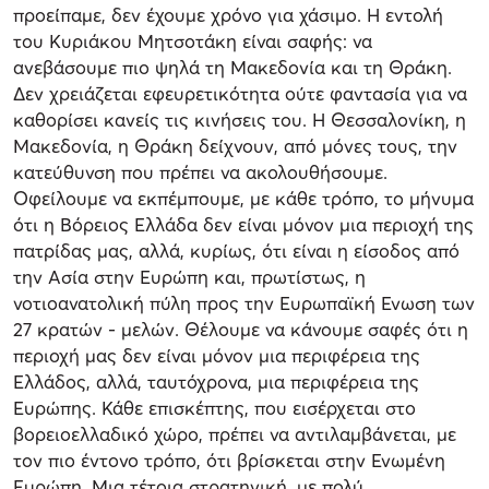
προείπαμε, δεν έχουμε χρόνο για χάσιμο. Η εντολή
του Κυριάκου Μητσοτάκη είναι σαφής: να
ανεβάσουμε πιο ψηλά τη Μακεδονία και τη Θράκη.
Δεν χρειάζεται εφευρετικότητα ούτε φαντασία για να
καθορίσει κανείς τις κινήσεις του. Η Θεσσαλονίκη, η
Μακεδονία, η Θράκη δείχνουν, από μόνες τους, την
κατεύθυνση που πρέπει να ακολουθήσουμε.
Οφείλουμε να εκπέμπουμε, με κάθε τρόπο, το μήνυμα
ότι η Βόρειος Ελλάδα δεν είναι μόνον μια περιοχή της
πατρίδας μας, αλλά, κυρίως, ότι είναι η είσοδος από
την Ασία στην Ευρώπη και, πρωτίστως, η
νοτιοανατολική πύλη προς την Ευρωπαϊκή Ενωση των
27 κρατών - μελών. Θέλουμε να κάνουμε σαφές ότι η
περιοχή μας δεν είναι μόνον μια περιφέρεια της
Ελλάδος, αλλά, ταυτόχρονα, μια περιφέρεια της
Ευρώπης. Κάθε επισκέπτης, που εισέρχεται στο
βορειοελλαδικό χώρο, πρέπει να αντιλαμβάνεται, με
τον πιο έντονο τρόπο, ότι βρίσκεται στην Ενωμένη
Ευρώπη. Μια τέτοια στρατηγική, με πολύ