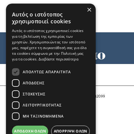
×
Αυτός ο ιστότοπος
χρησιμοποιεί cookies
Αυτός ο ιστότοπος χρησιμοποιεί cookies
για τη βελτίωση της εμπειρίας των
χρηστών. Χρησιμοποιώντας τον ιστότοπό
μας, παρέχετε τη συγκατάθεσή σας για όλα
τα cookies σύμφωνα με την Πολιτική μας
για τα cookies.
Διαβάστε περισσότερα
Όροι χρήσης
ΑΠΟΛΎΤΩΣ ΑΠΑΡΑΊΤΗΤΑ
Ταυτότητα
Επικοινωνία
ΑΠΌΔΟΣΗΣ
ΣΤΌΧΕΥΣΗΣ
Αριθμός Πιστοποίησης Μ.Η.Τ. 242099
ΛΕΙΤΟΥΡΓΙΚΌΤΗΤΑΣ
COPYRIGHT © 2026 Το Μανιφέστο
ΜΗ ΤΑΞΙΝΟΜΗΜΈΝΑ
Μέλος του
ΑΠΟΔΟΧΉ ΌΛΩΝ
ΑΠΌΡΡΙΨΗ ΌΛΩΝ