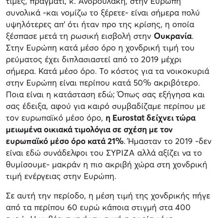
τιμές, πράγματι, κ. Ανδρουλάκη, στην Ευρώπη
συνολικά -και νομίζω το ξέρετε- είναι σήμερα πολύ
υψηλότερες απ’ ότι ήταν προ της κρίσης, η οποία
ξέσπασε μετά τη ρωσική εισβολή στην
Ουκρανία
.
Στην Ευρώπη κατά μέσο όρο η χονδρική τιμή του
ρεύματος έχει διπλασιαστεί από το 2019 μέχρι
σήμερα. Κατά μέσο όρο. Το κόστος για τα νοικοκυριά
στην Ευρώπη είναι περίπου κατά 50% ακριβότερο.
Ποια είναι η κατάσταση εδώ; Όπως σας εξήγησα και
σας έδειξα, αφού για καιρό συμβαδίζαμε περίπου με
τον ευρωπαϊκό μέσο όρο,
η Eurostat δείχνει τώρα
μειωμένα οικιακά τιμολόγια σε σχέση με τον
ευρωπαϊκό μέσο όρο κατά 21%
. Ήμασταν το 2019 -δεν
είναι εδώ συνάδελφοι του ΣΥΡΙΖΑ αλλά αξίζει να το
θυμίσουμε- μακράν η πιο ακριβή χώρα στη χονδρική
τιμή ενέργειας στην Ευρώπη.
Σε αυτή την περίοδο, η μέση τιμή της χονδρικής πήγε
από τα περίπου 60 ευρώ κάποια στιγμή στα 400