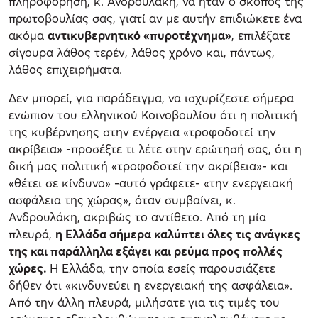
πληροφόρηση, κ. Ανδρουλάκη, να ήταν ο σκοπός της
πρωτοβουλίας σας, γιατί αν με αυτήν επιδιώκετε ένα
ακόμα
αντικυβερνητικό «πυροτέχνημα»
, επιλέξατε
σίγουρα λάθος τερέν, λάθος χρόνο και, πάντως,
λάθος επιχειρήματα.
Δεν μπορεί, για παράδειγμα, να ισχυρίζεστε σήμερα
ενώπιον του ελληνικού Κοινοβουλίου ότι η πολιτική
της κυβέρνησης στην ενέργεια «τροφοδοτεί την
ακρίβεια» -προσέξτε τι λέτε στην ερώτησή σας, ότι η
δική μας πολιτική «τροφοδοτεί την ακρίβεια»- και
«θέτει σε κίνδυνο» -αυτό γράφετε- «την ενεργειακή
ασφάλεια της χώρας», όταν συμβαίνει, κ.
Ανδρουλάκη, ακριβώς το αντίθετο. Από τη μία
πλευρά,
η Ελλάδα σήμερα καλύπτει όλες τις ανάγκες
της και παράλληλα εξάγει και ρεύμα προς πολλές
χώρες.
Η Ελλάδα, την οποία εσείς παρουσιάζετε
δήθεν ότι «κινδυνεύει η ενεργειακή της ασφάλεια».
Από την άλλη πλευρά, μιλήσατε για τις τιμές του