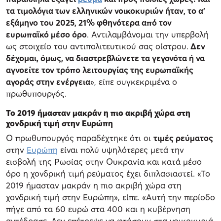
τα τιμολόγια των ελληνικών νοικοκυριών ήταν, το α’
εξάμηνο του 2025, 21% φθηνότερα από τον
ευρωπαϊκό μέσο όρο
. Αντιλαμβάνομαι την υπερβολή
ως στοιχείο του αντιπολιτευτικού σας οίστρου.
Δεν
δέχομαι, όμως, να διαστρεβλώνετε τα γεγονότα ή να
αγνοείτε τον τρόπο λειτουργίας της ευρωπαϊκής
αγοράς στην ενέργεια
», είπε συγκεκριμένα ο
πρωθυπουργός.
Το 2019 ήμασταν μακράν η πιο ακριβή χώρα στη
χονδρική τιμή στην Ευρώπη
Ο πρωθυπουργός παραδέχτηκε ότι οι
τιμές ρεύματος
στην
Ευρώπη
είναι πολύ υψηλότερες μετά την
εισβολή της Ρωσίας στην Ουκρανία και κατά μέσο
όρο η χονδρική τιμή ρεύματος έχει διπλασιαστεί. «Το
2019 ήμασταν μακράν η πιο ακριβή χώρα στη
χονδρική τιμή στην Ευρώπη», είπε. «Αυτή την περίοδο
πήγε από τα 60 ευρώ στα 400 και η κυβέρνηση
αντέδρασε. Δεν επέτρεψε να φτάσουν στα νοικοκυριά