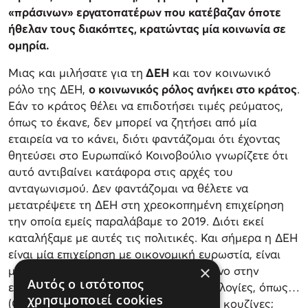
«πράσινων» εργατοπατέρων που κατέβαζαν όποτε
ήθελαν τους διακόπτες, κρατώντας μία κοινωνία σε
ομηρία.
Μιας και μιλήσατε για τη
ΔΕΗ
και τον κοινωνικό
ρόλο της ΔΕΗ,
ο κοινωνικός ρόλος ανήκει στο κράτος
.
Εάν το κράτος θέλει να επιδοτήσει τιμές ρεύματος,
όπως το έκανε, δεν μπορεί να ζητήσει από μία
εταιρεία να το κάνει, διότι φαντάζομαι ότι έχοντας
θητεύσει στο Ευρωπαϊκό Κοινοβούλιο γνωρίζετε ότι
αυτό αντιβαίνει κατάφορα στις αρχές του
ανταγωνισμού. Δεν φαντάζομαι να θέλετε να
μετατρέψετε τη ΔΕΗ στη χρεοκοπημένη επιχείρηση
την οποία εμείς παραλάβαμε το 2019. Διότι εκεί
καταλήξαμε με αυτές τις πολιτικές. Και σήμερα η ΔΕΗ
είναι μία επιχείρηση με οικονομική ευρωστία, είναι
×
μία επιχείρηση η οποία επενδύει όχι μόνο στην
Αυτός ο ιστότοπος
ενέργεια αλλά και σε καινούργιες τεχνολογίες, όπως…
χρησιμοποιεί cookies
(Ομιλία εκτός μικροφώνου) Πλυντήρια, κουζίνες;