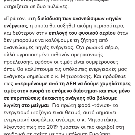
στηρίζεται σε δυο πυλώνες.
«Πρώτον, στη
διείσδυση των ανανεώσιμων πηγών
ενέργειας
, η οποία θα αυξηθεί ακόμη περισσότερο,
και δεύτερον στην
επιλογή του φυσικού αερίου
όταν
δεν μπορούμε να καλύψουμε τη ζήτηση από
ανανεώσιμες πηγές ενέργειας. Όχι ρωσικό αέριο,
αλλά υγροποιημένο πιθανόν αμερικανικής
προέλευσης, εφόσον οι τιμές είναι συμφέρουσες
όπου θα καλύπτουμε τις υπόλοιπες ενεργειακές μας
ανάγκες» σημείωσε ο κ. Μητσοτάκης. Και πρόσθεσε
πως «
περιμένουμε από τη ΔΕΗ να δούμε χαμηλότερες
τιμές στην αγορά το επόμενο διάστημα» και πως μόνο
σε περιπτώσεις έκτακτης ανάγκης «θα βάλουμε
λιγνίτη στο μείγμα
». Για πρώτη φορά -τόνισε- το
ενεργειακό ισοζύγιο είναι θετικό, αυτό σημαίνει
ενεργειακή ασφάλεια, ανέφερε ο κ. Μητσοτάκης,
λέγοντας πως «το 2019 ήμασταν οι πιο ακριβοί στη
χονδρική σε σχέση με την υπόλοιπη Ευρώπη».