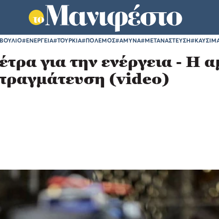
ΜΒΟΥΛΙΟ
#ΕΝΕΡΓΕΙΑ
#ΤΟΥΡΚΙΑ
#ΠΟΛΕΜΟΣ
#ΑΜΥΝΑ
#ΜΕΤΑΝΑΣΤΕΥΣΗ
#ΚΑΥΣΙΜ
ρα για την ενέργεια - Η α
απραγμάτευση (video)