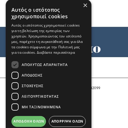
×
Αυτός ο ιστότοπος
χρησιμοποιεί cookies
Αυτός ο ιστότοπος χρησιμοποιεί cookies
για τη βελτίωση της εμπειρίας των
χρηστών. Χρησιμοποιώντας τον ιστότοπό
μας, παρέχετε τη συγκατάθεσή σας για όλα
τα cookies σύμφωνα με την Πολιτική μας
για τα cookies.
Διαβάστε περισσότερα
Όροι χρήσης
ΑΠΟΛΎΤΩΣ ΑΠΑΡΑΊΤΗΤΑ
Ταυτότητα
Επικοινωνία
ΑΠΌΔΟΣΗΣ
ΣΤΌΧΕΥΣΗΣ
Αριθμός Πιστοποίησης Μ.Η.Τ. 242099
ΛΕΙΤΟΥΡΓΙΚΌΤΗΤΑΣ
COPYRIGHT © 2026 Το Μανιφέστο
ΜΗ ΤΑΞΙΝΟΜΗΜΈΝΑ
Μέλος του
ΑΠΟΔΟΧΉ ΌΛΩΝ
ΑΠΌΡΡΙΨΗ ΌΛΩΝ