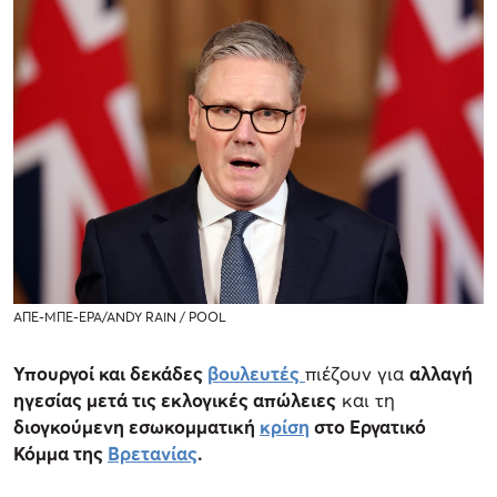
ΑΠΕ-ΜΠΕ-EPA/ANDY RAIN / POOL
Υπουργοί και δεκάδες
βουλευτές
πιέζουν για
αλλαγή
ηγεσίας μετά τις εκλογικές απώλειες
και τη
διογκούμενη εσωκομματική
κρίση
στο Εργατικό
Κόμμα της
Βρετανίας
.