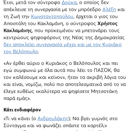
Έτσι, μετά τον σύντροφο
Δούκα
, ο οποίος δεν
απέκλεισε τη συνεργασία με τον μπρόεδρο
Αλέξη
και
τη Ζωή την
Κωνσταντοπούλου
, έρχεται ο γιος του
Αποστόλη του Κακλαμάνη, ο σύντροφος
Χρήστος
Κακλαμάνης
, που προκειμένου να μπετονάρει τους
κεντρώους ψηφοφόρους της Νέας της Δημοκρατίας
δεν αποκλείει συνεργασία μέχρι και με τον Κυριάκο
τον Βελόπουλο
.
«Αν έρθει αύριο ο Κυριάκος ο Βελόπουλος και πει
εγώ συμφωνώ με όλα αυτά που λέει το ΠΑΣΟΚ, θα
τον καλέσουμε και κείνον», ήταν τα ακριβή λόγια του
και είναι, νομίζω, πολύ πιο αποτελεσματικά από το να
έλεγε ευθέως «καλύτερα να ψηφίσετε Μητσοτάκη
παρά εμάς».
Κάτι ενδιαφέρον
«Τι να κάνει (ο
Ανδρουλάκης
); Να βγει γυμνός στο
Σύνταγμα και να φωνάζει σπάστε τα καρτέλ;»