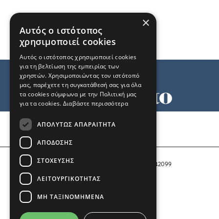
×
Αυτός ο ιστότοπος
χρησιμοποιεί cookies
Αυτός ο ιστότοπος χρησιμοποιεί cookies
για τη βελτίωση της εμπειρίας των
χρηστών. Χρησιμοποιώντας τον ιστότοπό
μας, παρέχετε τη συγκατάθεσή σας για όλα
τα cookies σύμφωνα με την Πολιτική μας
για τα cookies.
Διαβάστε περισσότερα
Όροι χρήσης
ΑΠΟΛΎΤΩΣ ΑΠΑΡΑΊΤΗΤΑ
Ταυτότητα
Επικοινωνία
ΑΠΌΔΟΣΗΣ
ΣΤΌΧΕΥΣΗΣ
Αριθμός Πιστοποίησης Μ.Η.Τ. 242099
ΛΕΙΤΟΥΡΓΙΚΌΤΗΤΑΣ
COPYRIGHT © 2026 Το Μανιφέστο
ΜΗ ΤΑΞΙΝΟΜΗΜΈΝΑ
Μέλος του