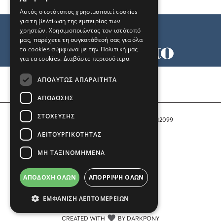
Αυτός ο ιστότοπος χρησιμοποιεί cookies
για τη βελτίωση της εμπειρίας των
χρηστών. Χρησιμοποιώντας τον ιστότοπό
μας, παρέχετε τη συγκατάθεσή σας για όλα
τα cookies σύμφωνα με την Πολιτική μας
για τα cookies.
Διαβάστε περισσότερα
Όροι χρήσης
ΑΠΟΛΎΤΩΣ ΑΠΑΡΑΊΤΗΤΑ
Ταυτότητα
Επικοινωνία
ΑΠΌΔΟΣΗΣ
ΣΤΌΧΕΥΣΗΣ
Αριθμός Πιστοποίησης Μ.Η.Τ. 242099
ΛΕΙΤΟΥΡΓΙΚΌΤΗΤΑΣ
COPYRIGHT © 2026 Το Μανιφέστο
ΜΗ ΤΑΞΙΝΟΜΗΜΈΝΑ
Μέλος του
ΑΠΟΔΟΧΉ ΌΛΩΝ
ΑΠΌΡΡΙΨΗ ΌΛΩΝ
ΕΜΦΆΝΙΣΗ ΛΕΠΤΟΜΕΡΕΙΏΝ
CREATED WITH
BY DARKPONY