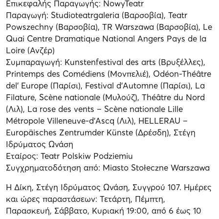
Επικεφαλής Παραγωγής: NowyTeatr
Παραγωγή: Studioteatrgaleria (Βαρσοβία), Teatr
Powszechny (Βαρσοβία), TR Warszawa (Βαρσοβία), Le
Quai Centre Dramatique National Angers Pays de la
Loire (Ανζέρ)
Συμπαραγωγή: Kunstenfestival des arts (Βρυξέλλες),
Printemps des Comédiens (Μονπελιέ), Odéon-Théâtre
del’ Europe (Παρίσι), Festival d’Automne (Παρίσι), La
Filature, Scène nationale (Μυλούζ), Théâtre du Nord
(Λιλ), La rose des vents – Scène nationale Lille
Métropole Villeneuve-d’Ascq (Λιλ), HELLERAU –
Europäisches Zentrumder Künste (Δρέσδη), Στέγη
Ιδρύματος Ωνάση
Εταίρος: Teatr Polskiw Podziemiu
Συγχρηματοδότηση από: Miasto Stołeczne Warszawa
Η Δίκη, Στέγη Ιδρύματος Ωνάση, Συγγρού 107. Ημέρες
και ώρες παραστάσεων: Τετάρτη, Πέμπτη,
Παρασκευή, Σάββατο, Κυριακή 19:00, από 6 έως 10