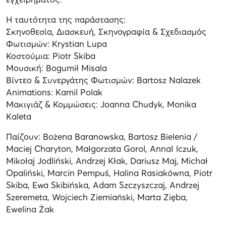
Η ταυτότητα της παράστασης:
Σκηνοθεσία, Διασκευή, Σκηνογραφία & Σχεδιασμός
Φωτισμών: Krystian Lupa
Κοστούμια: Piotr Skiba
Μουσική: Bogumił Misala
Βίντεο & Συνεργάτης Φωτισμών: Bartosz Nalazek
Animations: Kamil Polak
Μακιγιάζ & Κομμώσεις: Joanna Chudyk, Monika
Kaleta
Παίζουν: Bożena Baranowska, Bartosz Bielenia /
Maciej Charyton, Małgorzata Gorol, AnnaI lczuk,
Mikołaj Jodliński, Andrzej Kłak, Dariusz Maj, Michał
Opaliński, Marcin Pempuś, Halina Rasiakówna, Piotr
Skiba, Ewa Skibińska, Adam Szczyszczaj, Andrzej
Szeremeta, Wojciech Ziemiański, Marta Zięba,
Ewelina Żak