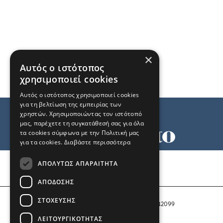
×
Αυτός ο ιστότοπος
χρησιμοποιεί cookies
Αυτός ο ιστότοπος χρησιμοποιεί cookies
για τη βελτίωση της εμπειρίας των
χρηστών. Χρησιμοποιώντας τον ιστότοπό
μας, παρέχετε τη συγκατάθεσή σας για όλα
τα cookies σύμφωνα με την Πολιτική μας
για τα cookies.
Διαβάστε περισσότερα
Όροι χρήσης
ΑΠΟΛΎΤΩΣ ΑΠΑΡΑΊΤΗΤΑ
Ταυτότητα
Επικοινωνία
ΑΠΌΔΟΣΗΣ
ΣΤΌΧΕΥΣΗΣ
Αριθμός Πιστοποίησης Μ.Η.Τ. 242099
ΛΕΙΤΟΥΡΓΙΚΌΤΗΤΑΣ