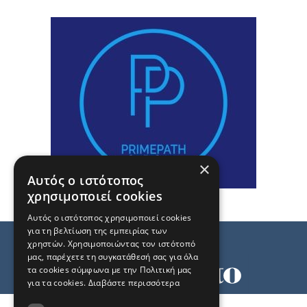
×
Αυτός ο ιστότοπος
χρησιμοποιεί cookies
Αυτός ο ιστότοπος χρησιμοποιεί cookies
για τη βελτίωση της εμπειρίας των
χρηστών. Χρησιμοποιώντας τον ιστότοπό
μας, παρέχετε τη συγκατάθεσή σας για όλα
τα cookies σύμφωνα με την Πολιτική μας
για τα cookies.
Διαβάστε περισσότερα
Όροι χρήσης