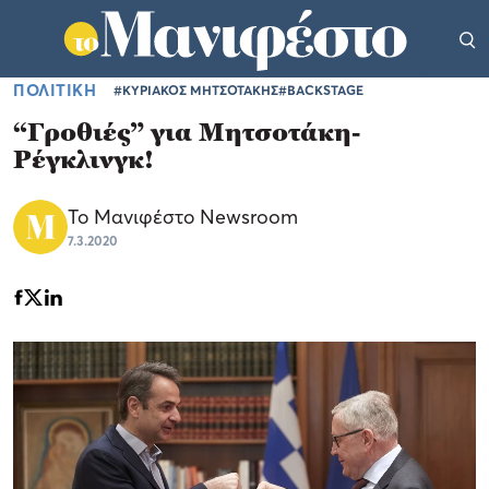
ΠΟΛΙΤΙΚΗ
#ΚΥΡΙΑΚΟΣ ΜΗΤΣΟΤΑΚΗΣ
#BACKSTAGE
“Γροθιές” για Μητσοτάκη-
Ρέγκλινγκ!
Το Μανιφέστο Newsroom
7.3.2020