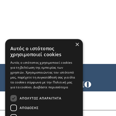
×
Αυτός ο ιστότοπος
χρησιμοποιεί cookies
Αυτός ο ιστότοπος χρησιμοποιεί cookies
για τη βελτίωση της εμπειρίας των
χρηστών. Χρησιμοποιώντας τον ιστότοπό
μας, παρέχετε τη συγκατάθεσή σας για όλα
τα cookies σύμφωνα με την Πολιτική μας
για τα cookies.
Διαβάστε περισσότερα
Όροι χρήσης
ΑΠΟΛΎΤΩΣ ΑΠΑΡΑΊΤΗΤΑ
Ταυτότητα
Επικοινωνία
ΑΠΌΔΟΣΗΣ