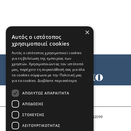
×
Αυτός ο ιστότοπος
χρησιμοποιεί cookies
Αυτός ο ιστότοπος χρησιμοποιεί cookies
για τη βελτίωση της εμπειρίας των
χρηστών. Χρησιμοποιώντας τον ιστότοπό
μας, παρέχετε τη συγκατάθεσή σας για όλα
τα cookies σύμφωνα με την Πολιτική μας
για τα cookies.
Διαβάστε περισσότερα
Όροι χρήσης
ΑΠΟΛΎΤΩΣ ΑΠΑΡΑΊΤΗΤΑ
Ταυτότητα
Επικοινωνία
ΑΠΌΔΟΣΗΣ
ΣΤΌΧΕΥΣΗΣ
Αριθμός Πιστοποίησης Μ.Η.Τ. 242099
ΛΕΙΤΟΥΡΓΙΚΌΤΗΤΑΣ