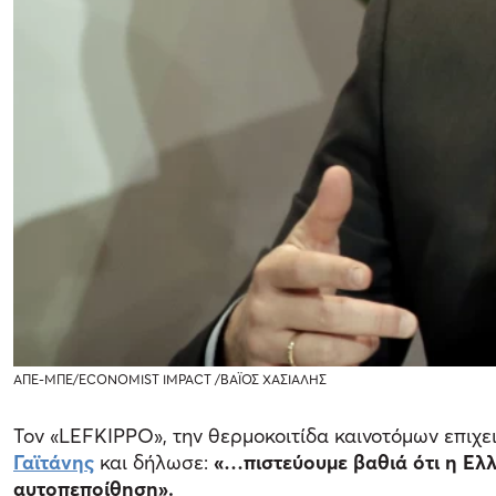
ΑΠΕ-ΜΠΕ/ECONOMIST IMPACT /ΒΑΪΟΣ ΧΑΣΙΑΛΗΣ
Τον «LEFKIPPO», την θερμοκοιτίδα καινοτόμων επι
Γαϊτάνης
και δήλωσε:
«…πιστεύουμε βαθιά ότι η Ελλ
αυτοπεποίθηση».