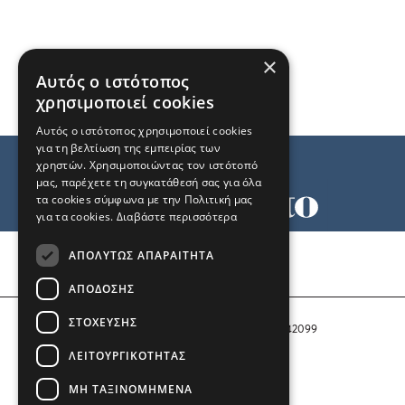
×
Αυτός ο ιστότοπος
χρησιμοποιεί cookies
Αυτός ο ιστότοπος χρησιμοποιεί cookies
για τη βελτίωση της εμπειρίας των
χρηστών. Χρησιμοποιώντας τον ιστότοπό
μας, παρέχετε τη συγκατάθεσή σας για όλα
τα cookies σύμφωνα με την Πολιτική μας
για τα cookies.
Διαβάστε περισσότερα
Όροι χρήσης
ΑΠΟΛΎΤΩΣ ΑΠΑΡΑΊΤΗΤΑ
Ταυτότητα
Επικοινωνία
ΑΠΌΔΟΣΗΣ
ΣΤΌΧΕΥΣΗΣ
Αριθμός Πιστοποίησης Μ.Η.Τ. 242099
ΛΕΙΤΟΥΡΓΙΚΌΤΗΤΑΣ
COPYRIGHT © 2026 Το Μανιφέστο
ΜΗ ΤΑΞΙΝΟΜΗΜΈΝΑ