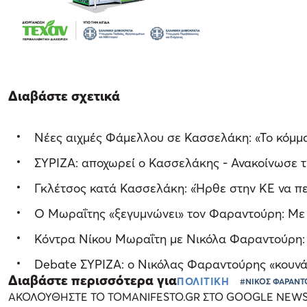
Διαβάστε σχετικά
Νέες αιχμές Φάμελλου σε Κασσελάκη: «Το κόμμα 
ΣΥΡΙΖΑ: αποχωρεί ο Κασσελάκης - Ανακοίνωσε τ
Γκλέτσος κατά Κασσελάκη: «Ήρθε στην ΚΕ να πε
Ο Μωραΐτης «ξεγυμνώνει» τον Φαραντούρη: Με 
Κόντρα Νίκου Μωραΐτη με Νικόλα Φαραντούρη: Το.
Debate ΣΥΡΙΖΑ: ο Νικόλας Φαραντούρης «κουνάε
Διαβάστε περισσότερα για
ΠΟΛΙΤΙΚΗ
#ΝΙΚΟΣ ΦΑΡΑΝΤ
ΑΚΟΛΟΥΘΗΣΤΕ ΤΟ TOMANIFESTO.GR ΣΤΟ GOOGLE NEW