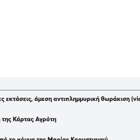
 εκτάσεις, άμεση αντιπλημμυρική θωράκιση (vi
 της Κάρτας Αγρότη
 από το κόμμα της Μαρίας Καρυστιανού