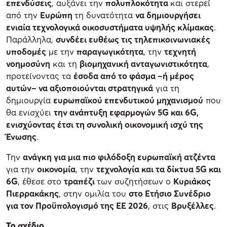
επενδύσεις
, αυξάνει την
πολυπλοκότητα
και στερεί
από την
Ευρώπη
τη δυνατότητα
να δημιουργήσει
ενιαία τεχνολογικά οικοσυστήματα υψηλής κλίμακας
.
Παράλληλα,
συνδέει ευθέως τις τηλεπικοινωνιακές
υποδομές
με την
παραγωγικότητα
, την
τεχνητή
νοημοσύνη
και τη
βιομηχανική ανταγωνιστικότητα
,
προτείνοντας τα
έσοδα από το φάσμα –ή μέρος
αυτών– να αξιοποιούνται στρατηγικά
για τη
δημιουργία
ευρωπαϊκού επενδυτικού μηχανισμού
που
θα ενισχύει
την ανάπτυξη εφαρμογών 5G και 6G,
ενισχύοντας έτσι τη συνολική οικονομική ισχύ της
Ένωσης
.
Την
ανάγκη για μια πιο φιλόδοξη ευρωπαϊκή ατζέντα
για την
οικονομία
, την
τεχνολογία και τα δίκτυα 5G και
6G
, έθεσε στο
τραπέζι
των συζητήσεων ο
Κυριάκος
Πιερρακάκης
, στην ομιλία του
στο Ετήσιο Συνέδριο
για τον Προϋπολογισμό της ΕΕ 2026
, στις
Βρυξέλλες
.
Το σχέδιο