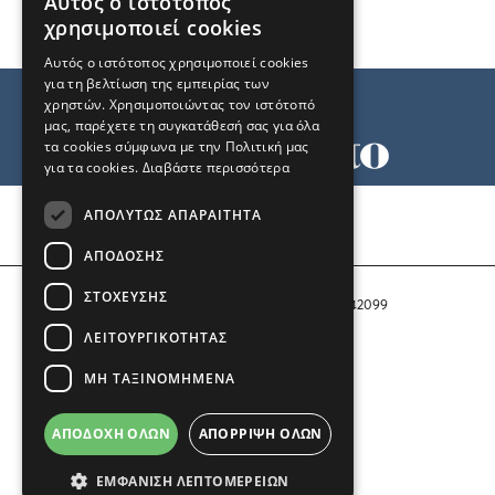
Αυτός ο ιστότοπος
χρησιμοποιεί cookies
Αυτός ο ιστότοπος χρησιμοποιεί cookies
για τη βελτίωση της εμπειρίας των
χρηστών. Χρησιμοποιώντας τον ιστότοπό
μας, παρέχετε τη συγκατάθεσή σας για όλα
τα cookies σύμφωνα με την Πολιτική μας
για τα cookies.
Διαβάστε περισσότερα
Όροι χρήσης
ΑΠΟΛΎΤΩΣ ΑΠΑΡΑΊΤΗΤΑ
Ταυτότητα
Επικοινωνία
ΑΠΌΔΟΣΗΣ
ΣΤΌΧΕΥΣΗΣ
Αριθμός Πιστοποίησης Μ.Η.Τ. 242099
ΛΕΙΤΟΥΡΓΙΚΌΤΗΤΑΣ
COPYRIGHT © 2026 Το Μανιφέστο
ΜΗ ΤΑΞΙΝΟΜΗΜΈΝΑ
Μέλος του
ΑΠΟΔΟΧΉ ΌΛΩΝ
ΑΠΌΡΡΙΨΗ ΌΛΩΝ
ΕΜΦΆΝΙΣΗ ΛΕΠΤΟΜΕΡΕΙΏΝ