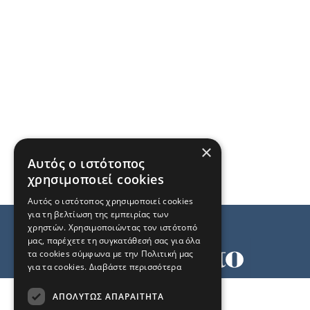
×
Αυτός ο ιστότοπος
χρησιμοποιεί cookies
Αυτός ο ιστότοπος χρησιμοποιεί cookies
για τη βελτίωση της εμπειρίας των
χρηστών. Χρησιμοποιώντας τον ιστότοπό
μας, παρέχετε τη συγκατάθεσή σας για όλα
τα cookies σύμφωνα με την Πολιτική μας
για τα cookies.
Διαβάστε περισσότερα
Όροι χρήσης
ΑΠΟΛΎΤΩΣ ΑΠΑΡΑΊΤΗΤΑ
Ταυτότητα