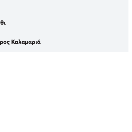
θι
προς Καλαμαριά