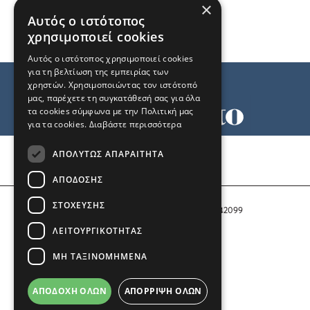
×
Αυτός ο ιστότοπος
χρησιμοποιεί cookies
Αυτός ο ιστότοπος χρησιμοποιεί cookies
για τη βελτίωση της εμπειρίας των
χρηστών. Χρησιμοποιώντας τον ιστότοπό
μας, παρέχετε τη συγκατάθεσή σας για όλα
τα cookies σύμφωνα με την Πολιτική μας
για τα cookies.
Διαβάστε περισσότερα
Όροι χρήσης
ΑΠΟΛΎΤΩΣ ΑΠΑΡΑΊΤΗΤΑ
Ταυτότητα
Επικοινωνία
ΑΠΌΔΟΣΗΣ
ΣΤΌΧΕΥΣΗΣ
Αριθμός Πιστοποίησης Μ.Η.Τ. 242099
ΛΕΙΤΟΥΡΓΙΚΌΤΗΤΑΣ
COPYRIGHT © 2026 Το Μανιφέστο
ΜΗ ΤΑΞΙΝΟΜΗΜΈΝΑ
Μέλος του
ΑΠΟΔΟΧΉ ΌΛΩΝ
ΑΠΌΡΡΙΨΗ ΌΛΩΝ