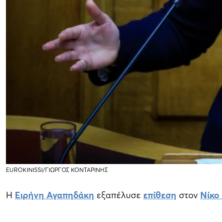
EUROKINISSI/ΓΙΩΡΓΟΣ ΚΟΝΤΑΡΙΝΗΣ
Η
Ειρήνη Αγαπηδάκη
εξαπέλυσε
επίθεση
στον
Νίκο