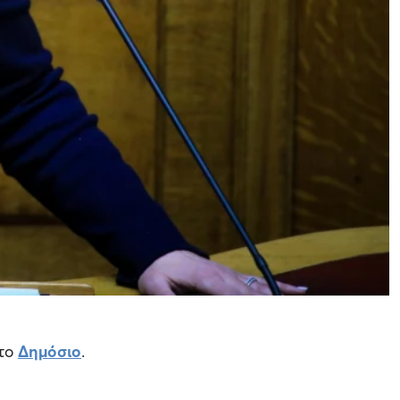
το
Δημόσιο
.