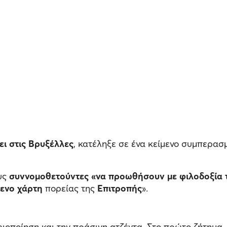
ι στις Βρυξέλλες
, κατέληξε σε ένα κείμενο συμπερα
υς
συννομοθετούντες «να προωθήσουν με φιλοδοξία 
μενο χάρτη
πορείας της
Επιτροπής
».
οποίηση και την πράσινη ατζέντα. Στο πρώτο ζήτημα, 