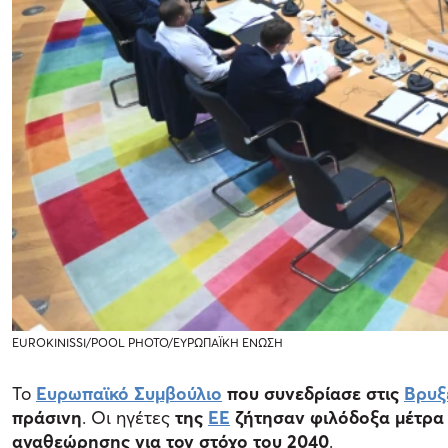
EUROKINISSI/POOL PHOTO/ΕΥΡΩΠΑΪΚΗ ΕΝΩΣΗ
Το
Ευρωπαϊκό Συμβούλιο
που συνεδρίασε στις
Βρυξ
πράσινη
. Οι ηγέτες
της
ΕΕ
ζήτησαν φιλόδοξα μέτρα
αναθεώρησης για τον στόχο του 2040
.