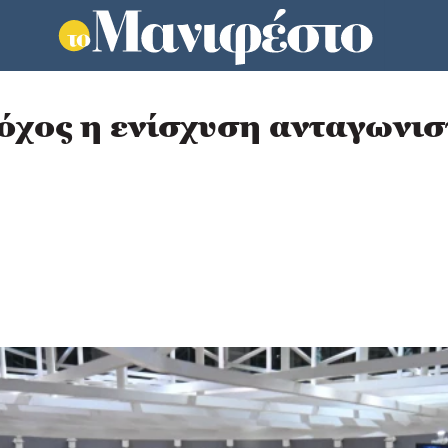
χος η ενίσχυση ανταγωνισ