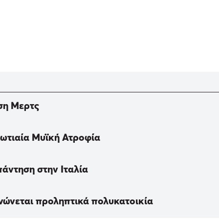
ση Μερτς
Νωτιαία Μυϊκή Ατροφία
πάντηση στην Ιταλία
νώνεται προληπτικά πολυκατοικία