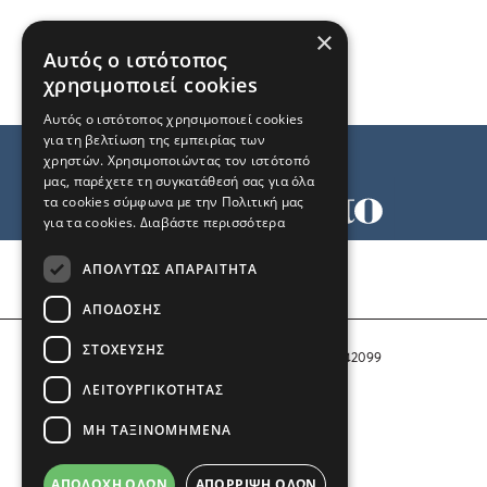
×
Αυτός ο ιστότοπος
χρησιμοποιεί cookies
Αυτός ο ιστότοπος χρησιμοποιεί cookies
για τη βελτίωση της εμπειρίας των
χρηστών. Χρησιμοποιώντας τον ιστότοπό
μας, παρέχετε τη συγκατάθεσή σας για όλα
τα cookies σύμφωνα με την Πολιτική μας
για τα cookies.
Διαβάστε περισσότερα
Όροι χρήσης
ΑΠΟΛΎΤΩΣ ΑΠΑΡΑΊΤΗΤΑ
Ταυτότητα
Επικοινωνία
ΑΠΌΔΟΣΗΣ
ΣΤΌΧΕΥΣΗΣ
Αριθμός Πιστοποίησης Μ.Η.Τ. 242099
ΛΕΙΤΟΥΡΓΙΚΌΤΗΤΑΣ
COPYRIGHT © 2026 Το Μανιφέστο
ΜΗ ΤΑΞΙΝΟΜΗΜΈΝΑ
Μέλος του
ΑΠΟΔΟΧΉ ΌΛΩΝ
ΑΠΌΡΡΙΨΗ ΌΛΩΝ